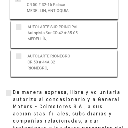
CR 50 # 32-16 Palacé
MEDELLIN, ANTIOQUIA
AUTOLARTE SUR PRINCIPAL
Autopista Sur CR 42 # 85-05
MEDELLÍN,
AUTOLARTE RIONEGRO
CR 50 # 44A-32
RIONEGRO,
AUTOLARTE BELLO
Diagonal 51 #42-20
De manera expresa, libre y voluntaria
BELLO,
autorizo al concesionario y a General
Motors - Colmotores S.A., a sus
accionistas, filiales, subsidiarias y
compañías relacionadas, a dar
tratamiento a los datos personales del